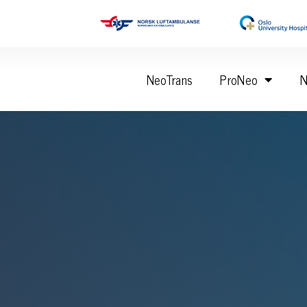
NeoTrans
ProNeo
N