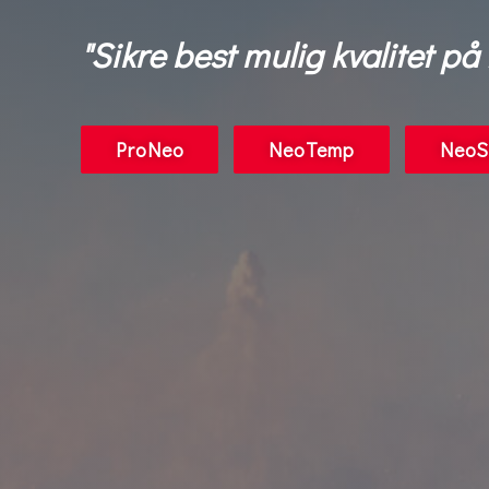
"Sikre best mulig kvalitet på
ProNeo
NeoTemp
NeoS