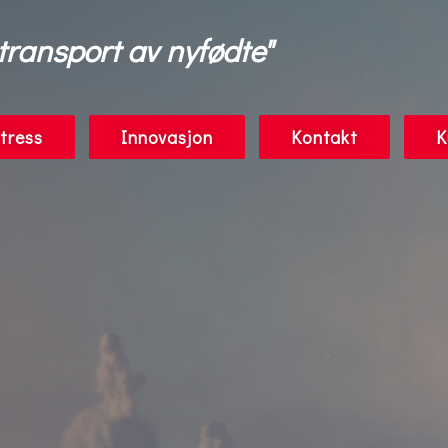
 transport av nyfødte"
tress
Innovasjon
Kontakt
K