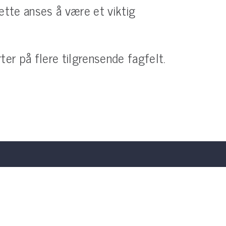
ette anses å være et viktig
er på flere tilgrensende fagfelt.
NeoStress
En observasjonsstudie på nyfødte for å
 av
kartlegge miljøfaktorer og stress hos
 nyfødte
nyfødte under transport.