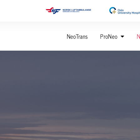
NeoTrans
ProNeo
N