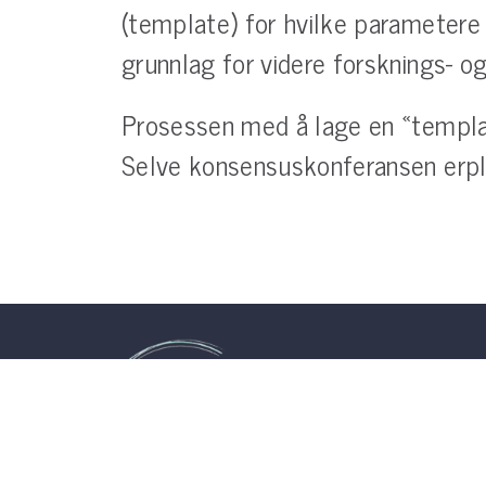
(template) for hvilke parametere
grunnlag for videre forsknings- o
Prosessen med å lage en «template
Selve konsensuskonferansen erpla
ProNeo
En observasjo
nyfødte med b