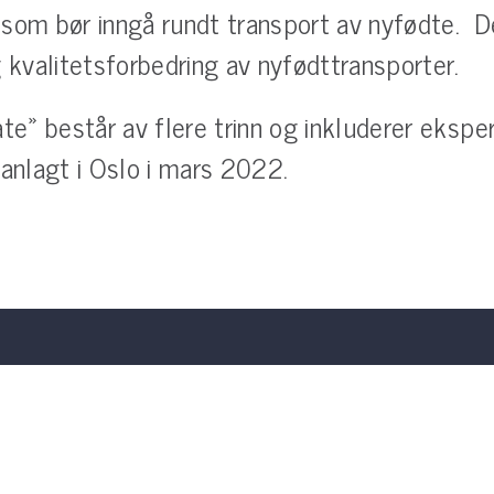
 som bør inngå rundt transport av nyfødte. D
g kvalitetsforbedring av nyfødttransporter.
» består av flere trinn og inkluderer ekspert
nlagt i Oslo i mars 2022.
NeoTemp
nsstudie på transport av
Konsensusposess for danning
ehov for helsehjelp
parametere rundt transport av